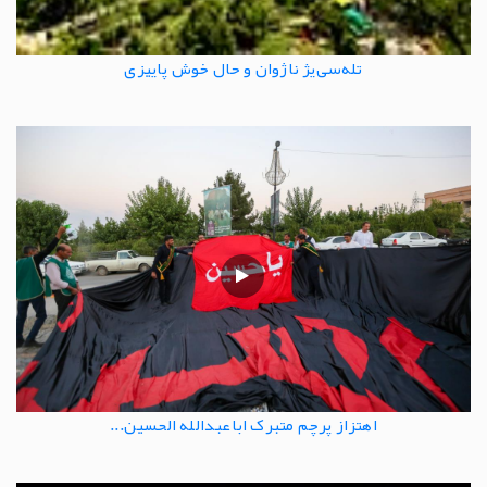
تله‌سی‌یژ ناژوان و حال خوش پاییزی
اهتزاز پرچم متبرک اباعبدالله الحسین...