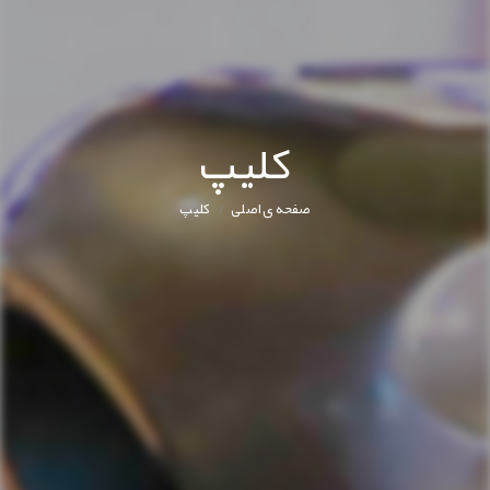
کليپ
/
صفحه ی اصلی
کليپ