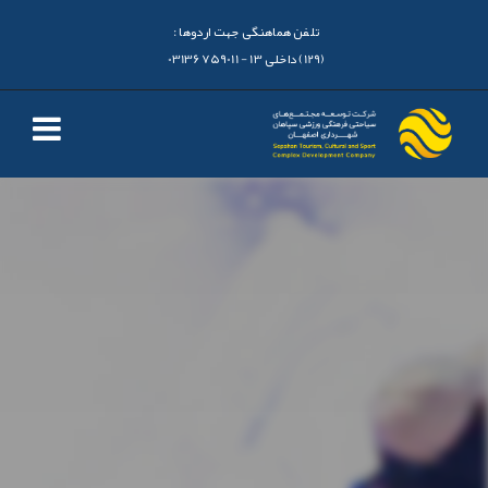
تلفن هماهنگی جهت اردوها :
(129) داخلی 13 - 03136759011