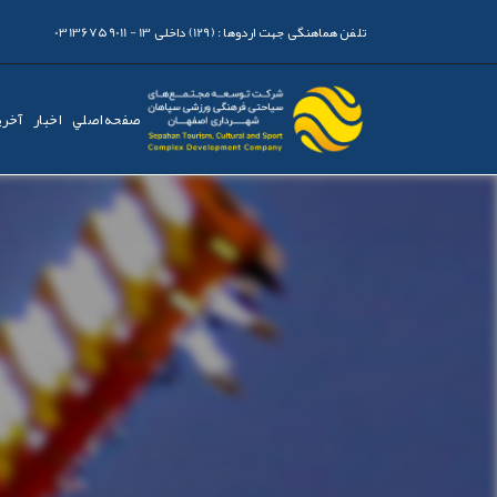
تلفن هماهنگی جهت اردوها :
(129) داخلی 13 - 03136759011
صفحه اصلي
اخبار
آخری