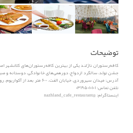
توضیحات
کافه‌رستوران ناژلند یکی از بهترین کافه‌رستوران‌های کلانشهر 
جشن تولد، سالگرد ازدواج، دورهمی‌های خانوادگی، دوستانه و
آدرس: میدان سهروردی، خیابان الفت، 600 متر بعد از آکواریوم، روبروی پارکینگ شماره 6، جنب ایستگاه 2 تله‌سی‌یژ
تلفن تماس: ۰۳۱۹۵۰۱۰۱۰۱
اینستاگرام: @nazhland_cafe_restaurant