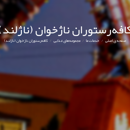
افه‌رستوران ناژخوان (ناژلند)
/
/
/
صفحه ی اصلی
خدمات ما
مجموعه‌های غذایی
کافه‌رستوران ناژخوان (ناژلند)