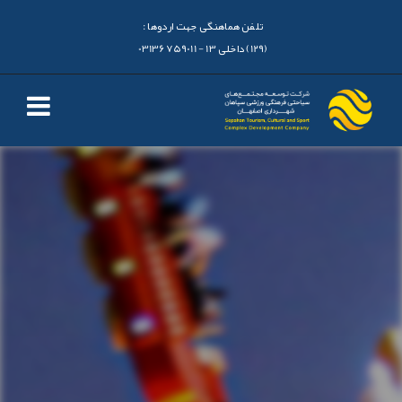
تلفن هماهنگی جهت اردوها :
(129) داخلی 13 - 03136759011