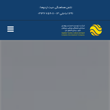
تلفن هماهنگی جهت اردوها :
(129) داخلی 13 - 03136759011