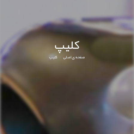
کليپ
/
صفحه ی اصلی
کليپ