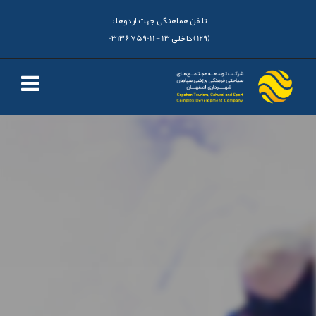
تلفن هماهنگی جهت اردوها :
(129) داخلی 13 - 03136759011