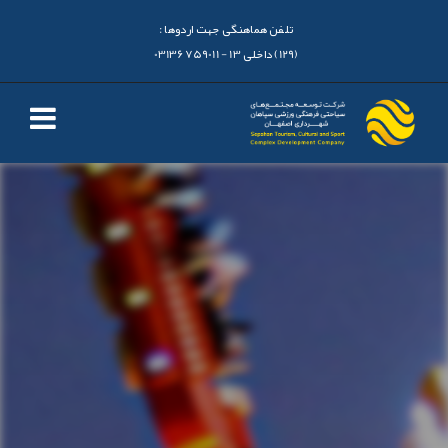
تلفن هماهنگی جهت اردوها :
(129) داخلی 13 - 03136759011