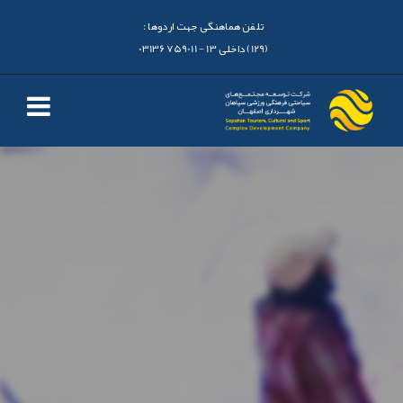
تلفن هماهنگی جهت اردوها :
(129) داخلی 13 - 03136759011