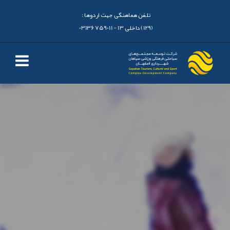
تلفن هماهنگی جهت اردوها :
(129) داخلی 13 - 03136759011