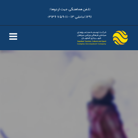
تلفن هماهنگی جهت اردوها :
(129) داخلی 13 - 03136759011