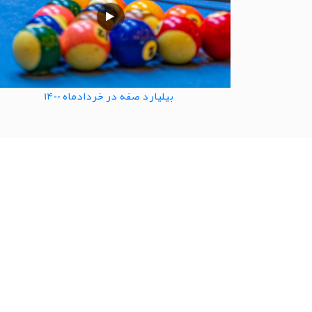
بیلیارد صفه در خردادماه 1400
لینک ه
شرکت توسعه سیاحتی سپاهان
گالري ت