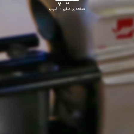
/
صفحه ی اصلی
کليپ