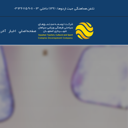
تلفن هماهنگی جهت اردوها :
(129) داخلی 13 - 03136759011
صفحه اصلي
اخبار
آخری