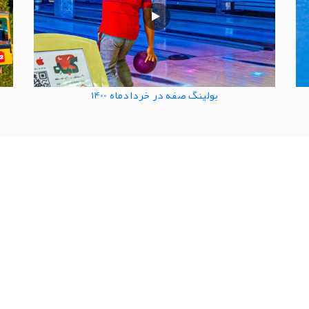
بولینگ صفه در خردادماه 1400
1
2
3
4
5
6
7
8
9
ای مفید
درباره ما
صاوير
شرکت توسعه سپاه