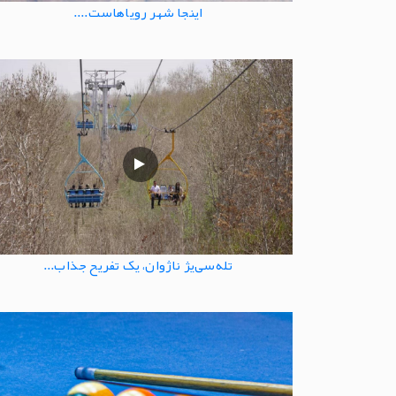
اینجا شهر رویاهاست....
تله‌سی‌یژ ناژوان، یک تفریح جذاب...