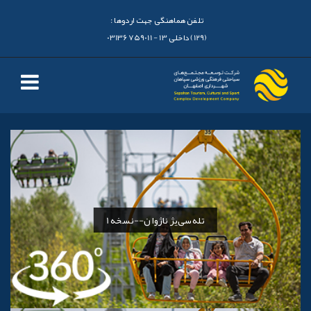
تلفن هماهنگی جهت اردوها :
(129) داخلی 13 - 03136759011
تله‌سی‌یژ ناژوان--نسخه 1