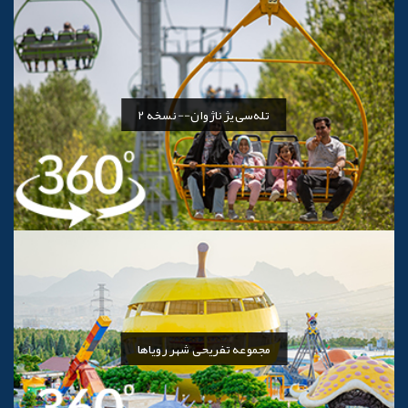
تله‌سی‌یژ ناژوان--نسخه 2
مجموعه تفریحی شهر رویاها