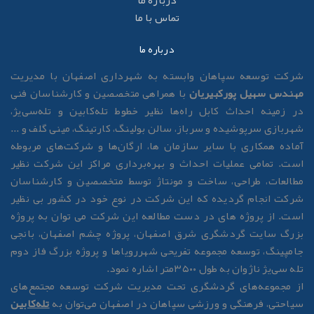
درباره ما
تماس با ما
درباره ما
رکت توسعه سپاهان وابسته به شهرداری اصفهان با مدیریت
هندس سهیل پورکبیریان
با همراهی متخصصین و کارشناسان فنی
ر زمینه احداث کابل راه‌ها نظیر خطوط تله‌کابین و تله‌سی‌یژ،
هربازی سرپوشیده و سرباز، سالن بولینگ، کارتینگ، مینی گلف و ...
ماده همکاری با سایر سازمان ها، ارگان‌ها و شرکت‌های مربوطه
ست. تمامی عملیات احداث و بهره‌برداری مراکز این شرکت نظیر
طالعات، طراحی، ساخت و مونتاژ توسط متخصصین و کارشناسان
رکت انجام گردیده که این شرکت در نوع خود در کشور بی نظیر
ست. از پروژه های در دست مطالعه این شرکت می توان به پروژه
زرگ سایت گردشگری شرق اصفهان، پروژه چشم اصفهان، بانجی
امپینگ، توسعه مجموعه تفریحی شهررویاها و پروژه بزرگ فاز دوم
له سی‌یژ ناژوان به طول ۳۵۰۰متر اشاره نمود.
ز مجموعه‌های گردشگری تحت مدیریت شرکت توسعه مجتمع‌های
یاحتی، فرهنگی و ورزشی سپاهان در اصفهان می‌توان به
تله‌کابین