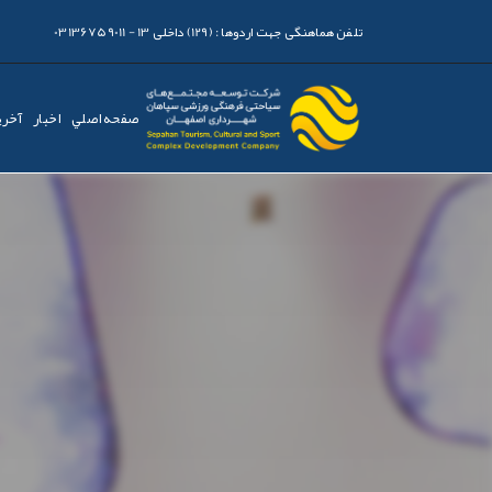
تلفن هماهنگی جهت اردوها :
(129) داخلی 13 - 03136759011
صفحه اصلي
اخبار
آخری