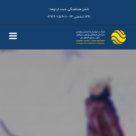
تلفن هماهنگی جهت اردوها :
(129) داخلی 13 - 03136759011