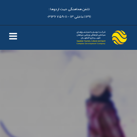
تلفن هماهنگی جهت اردوها :
(129) داخلی 13 - 03136759011