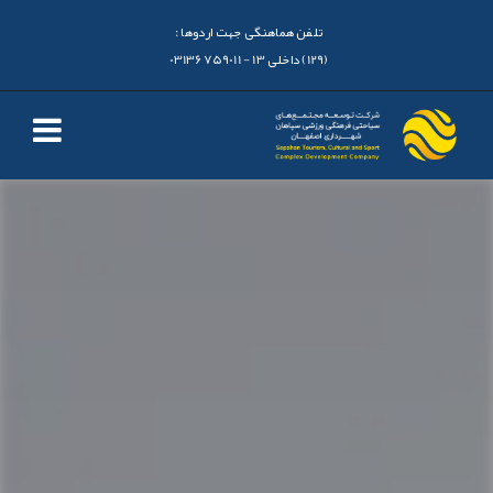
تلفن هماهنگی جهت اردوها :
(129) داخلی 13 - 03136759011