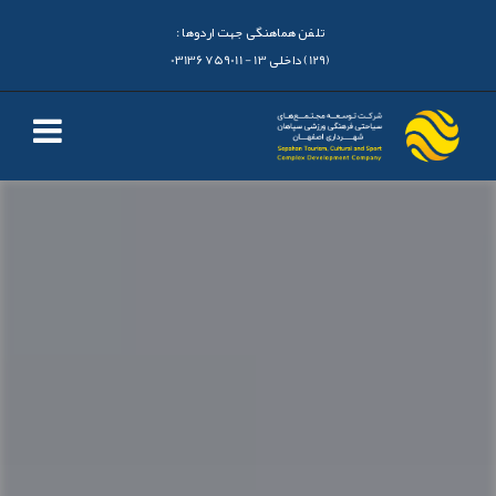
تلفن هماهنگی جهت اردوها :
(129) داخلی 13 - 03136759011