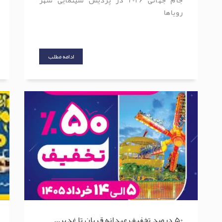
رویاها
ادامه مطلب
50 درصد تخفیف عیدانه قربان تا غدیر...