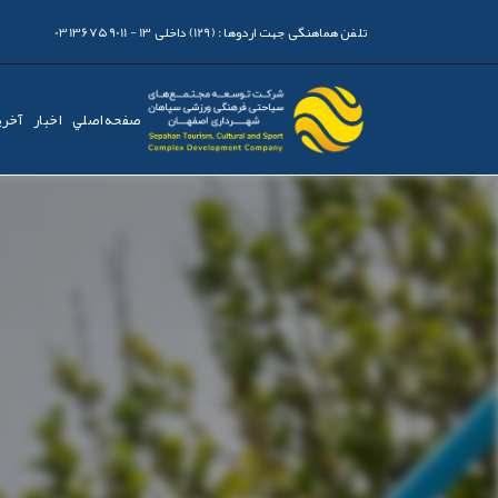
تلفن هماهنگی جهت اردوها :
(129) داخلی 13 - 03136759011
صفحه اصلي
اخبار
آخری