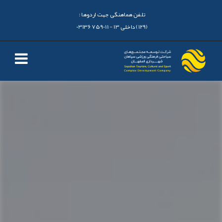
تلفن هماهنگی جهت اردوها :
(129) داخلی 13 - 03136759011