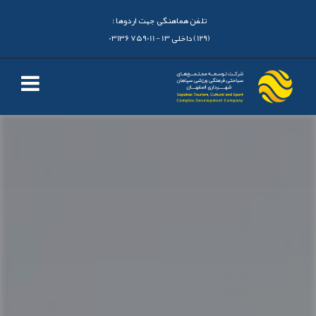
تلفن هماهنگی جهت اردوها :
(129) داخلی 13 - 03136759011