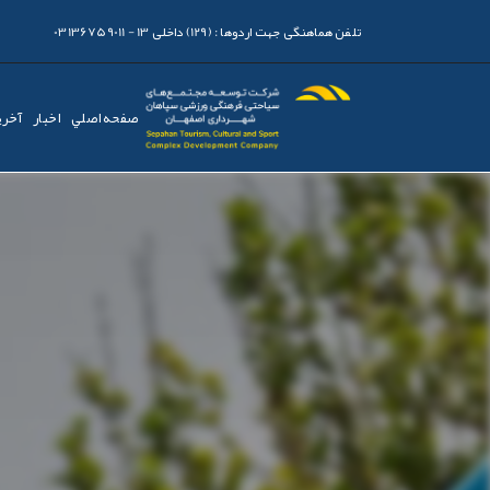
تلفن هماهنگی جهت اردوها :
(129) داخلی 13 - 03136759011
صفحه اصلي
اخبار
آخری