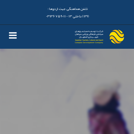
تلفن هماهنگی جهت اردوها :
(129) داخلی 13 - 03136759011