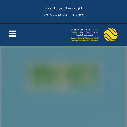
تلفن هماهنگی جهت اردوها :
(129) داخلی 13 - 03136759011