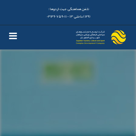
تلفن هماهنگی جهت اردوها :
(129) داخلی 13 - 03136759011