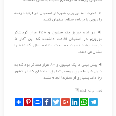
🔹 قدرت اله نوروزی، شهردار اصفهان در ارتباط زنده
رادیویی با برنامه سلام اصفهان گفت:
◀️ در ايام نوروز یک میلیون و ۲۵۸ هزار گردشگر
نوروزی در اصفهان اقامت داشتند که این آمار ۵
درصد رشد نسبت به مدت مشابه سال گذشته را
نشان می‌ دهد.
◀️ پیش بینی ما یک میلیون و ۸۰۰ هزار مسافر بود که به
دلیل شرایط جوی و وضعیت فوق العاده ای که در کشور
رخ داد، بسیاری از سفرها انجام نشد.
🆔 @isf_city_net
Share
Pinterest
Print
Facebook
Twitter
Google+
LinkedIn
WhatsApp
Telegram