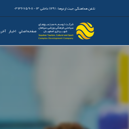
تلفن هماهنگی جهت اردوها :
(129) داخلی 13 - 03136759011
صفحه اصلي
اخبار
آخری