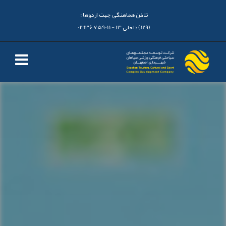
تلفن هماهنگی جهت اردوها :
(129) داخلی 13 - 03136759011