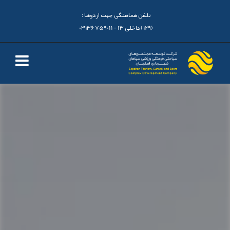
تلفن هماهنگی جهت اردوها :
(129) داخلی 13 - 03136759011