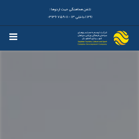
تلفن هماهنگی جهت اردوها :
(129) داخلی 13 - 03136759011