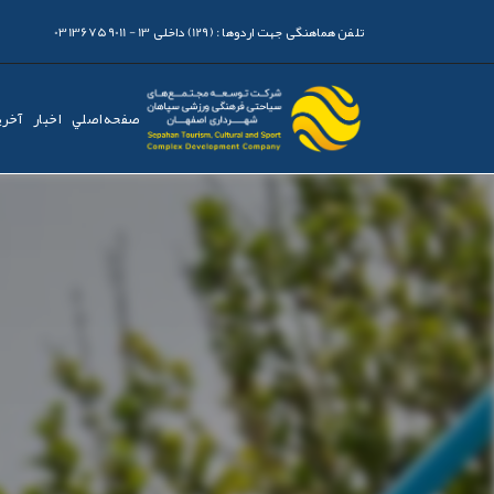
تلفن هماهنگی جهت اردوها :
(129) داخلی 13 - 03136759011
صفحه اصلي
اخبار
آخری