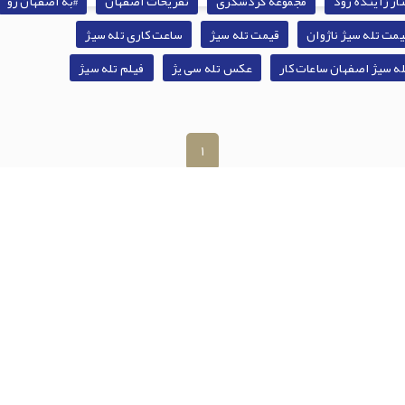
ار زاینده رود
مجموعه گردشگری
تفریحات اصفهان
#به اصفهان رو
یمت تله سیژ ناژوان
قیمت تله سیژ
ساعت کاری تله سیژ
له سیژ اصفهان ساعات کار
عکس تله سی یژ
فیلم تله سیژ
1
ای مفید
درباره ما
صاوير
شرکت توسعه سپاه