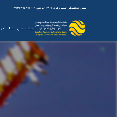
تلفن هماهنگی جهت اردوها :
(129) داخلی 13 - 03136759011
صفحه اصلي
اخبار
آخری