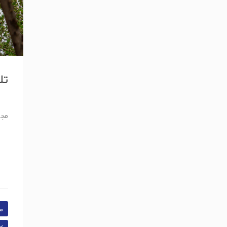
تل
مجم
م