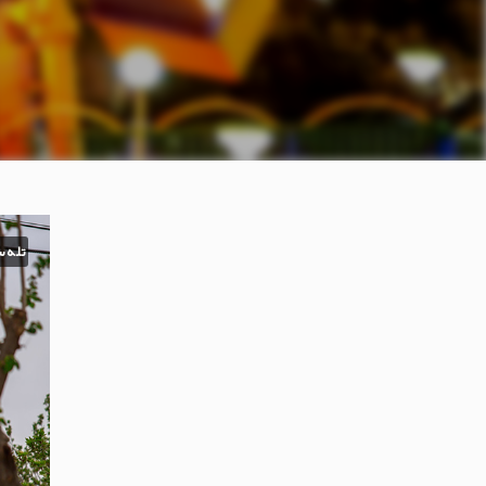
تله س