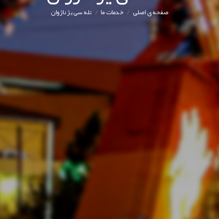
/
/
صفحه ی اصلی
خدمات ما
تله سی یژ ناژوان