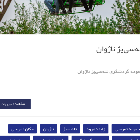
ه‌سی‌یژ ناژوان
وعه گردشگری تله‌سی‌یژ ناژوان
مشاهده جزییات
جموعه تفریحی
زاینده رود
تله سیژ
ناژوان
مکان تفریحی