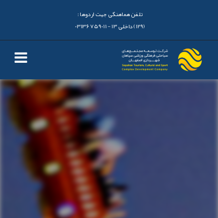
تلفن هماهنگی جهت اردوها :
(129) داخلی 13 - 03136759011