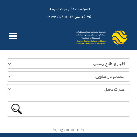
تلفن هماهنگی جهت اردوها :
(129) داخلی 13 - 03136759011
##pagenumber##