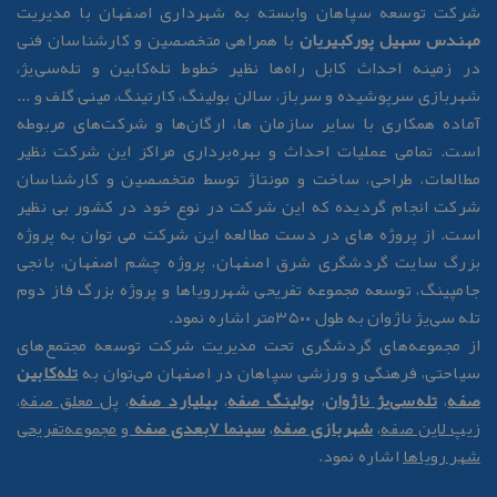
رکت توسعه سپاهان وابسته به شهرداری اصفهان با مدیریت
هندس سهیل پورکبیریان
با همراهی متخصصین و کارشناسان فنی
ر زمینه احداث کابل راه‌ها نظیر خطوط تله‌کابین و تله‌سی‌یژ،
هربازی سرپوشیده و سرباز، سالن بولینگ، کارتینگ، مینی گلف و ...
ماده همکاری با سایر سازمان ها، ارگان‌ها و شرکت‌های مربوطه
ست. تمامی عملیات احداث و بهره‌برداری مراکز این شرکت نظیر
طالعات، طراحی، ساخت و مونتاژ توسط متخصصین و کارشناسان
رکت انجام گردیده که این شرکت در نوع خود در کشور بی نظیر
ست. از پروژه های در دست مطالعه این شرکت می توان به پروژه
زرگ سایت گردشگری شرق اصفهان، پروژه چشم اصفهان، بانجی
امپینگ، توسعه مجموعه تفریحی شهررویاها و پروژه بزرگ فاز دوم
له سی‌یژ ناژوان به طول ۳۵۰۰متر اشاره نمود.
ز مجموعه‌های گردشگری تحت مدیریت شرکت توسعه مجتمع‌های
یاحتی، فرهنگی و ورزشی سپاهان در اصفهان می‌توان به
تله‌کابین
فه
،
تله‌سی‌یژ ناژوان
،
بولینگ صفه
،
بیلیارد صفه
،
پل معلق صفه
،
یپ لاین صفه
،
شهربازی صفه
،
سینما 7بعدی صفه
و
مجموعه‌تفریحی
هر رویاها
اشاره نمود.