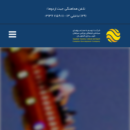
تلفن هماهنگی جهت اردوها :
(129) داخلی 13 - 03136759011