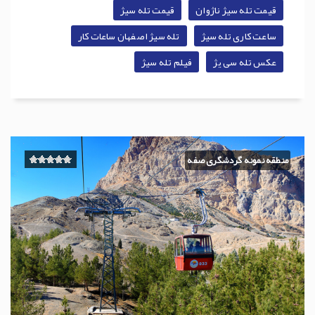
قیمت تله سیژ ناژوان
قیمت تله سیژ
ساعت کاری تله سیژ
تله سیژ اصفهان ساعات کار
عکس تله سی یژ
فیلم تله سیژ
منطقه نمونه گردشگری صفه