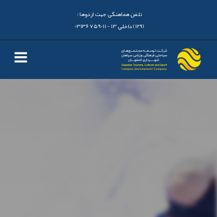
تلفن هماهنگی جهت اردوها :
(129) داخلی 13 - 03136759011