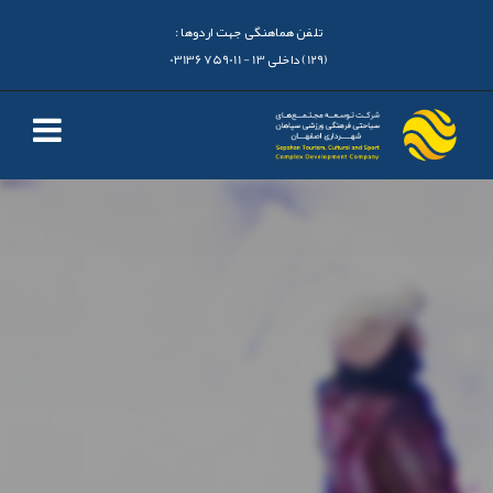
تلفن هماهنگی جهت اردوها :
(129) داخلی 13 - 03136759011