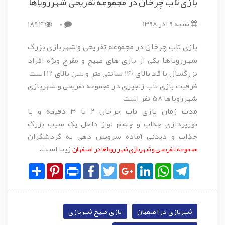
بازی تاب چرخان در مجموعه تفریحی شهررویاها
شنبه 9 آذر 1398
0
1894
بازی تاب چرخان در مجموعه تفریحی و شهربازی بزرگ
شهررویاها
یکی از بازی های مهیج و مفرح ویژه افراد
بزرگسال با قد بالای 140 سانتی متر و سن بالای 12 است
ظرفیت بازی تاب زنجیری در مجموعه تفریحی و شهربازی
شهررویاها 58 نفر است
مدت زمان بازی تاب چرخان ۲ تا ۳ دقیقه و با
نورپردازی جذاب و چشم نواز داخل یک سیب بزرگ
جذاب و دیدنی آماده سرویس دهی به گردشگران
زیبا است.
مجموعه تفریحی و شهربازی شهر رویاها در اصفهان
Share
Pinterest
Print
Facebook
Twitter
Google+
LinkedIn
WhatsApp
Telegram
شهربازی در اصفهان
بازی مهیج شهربازی