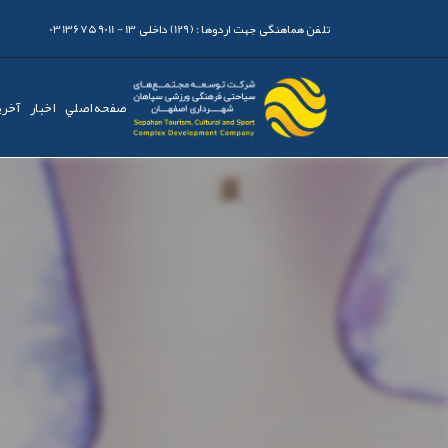
تلفن هماهنگی جهت اردوها :
(129) داخلی 13 - 03136759011
صفحه اصلي
اخبار
آخری