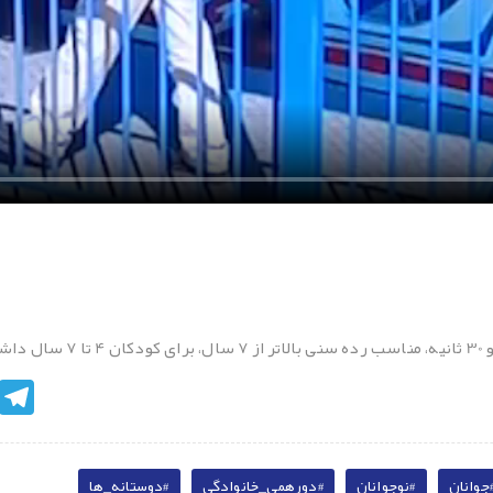
egram
جوانان
#نوجوانان
#دورهمی_خانوادگی
#دوستانه_ها