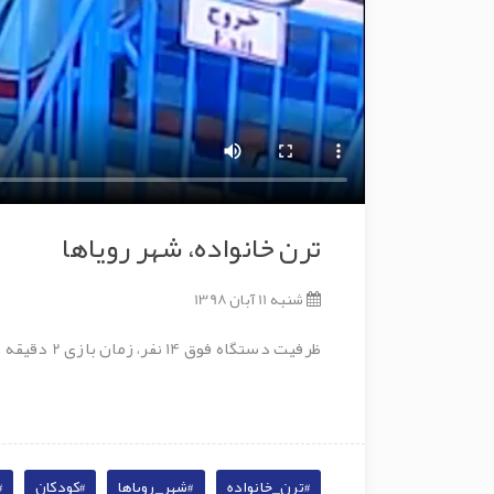
ترن خانواده، شهر رویاها
شنبه 11 آبان 1398
ظرفیت دستگاه فوق 14 نفر، زمان بازی 2 دقیقه و 30 ثانیه، مناسب رده سنی بالاتر از 7 سال، برای کودکان 4 تا 7 سال داشتن همراه الزامی است.
#ترن_خانواده
#شهر_رویاها
#کودکان
#