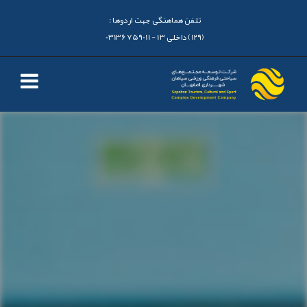
تلفن هماهنگی جهت اردوها :
(129) داخلی 13 - 03136759011