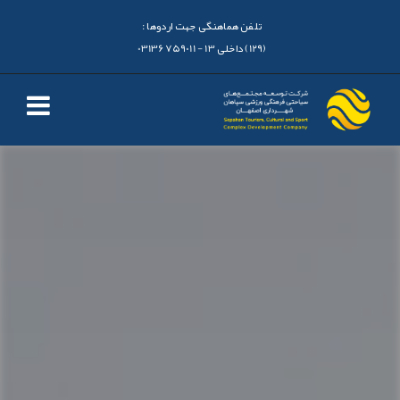
تلفن هماهنگی جهت اردوها :
(129) داخلی 13 - 03136759011