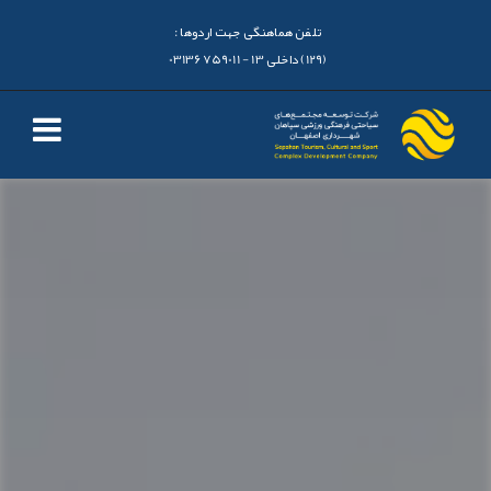
تلفن هماهنگی جهت اردوها :
(129) داخلی 13 - 03136759011