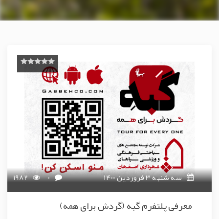
سه شنبه 3 فروردین 1400
0
1982
معرفی پلتفرم گبه (گردش برای همه)