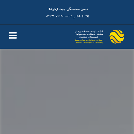
تلفن هماهنگی جهت اردوها :
(129) داخلی 13 - 03136759011