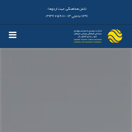
تلفن هماهنگی جهت اردوها :
(129) داخلی 13 - 03136759011