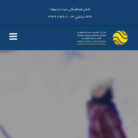
تلفن هماهنگی جهت اردوها :
(129) داخلی 13 - 03136759011