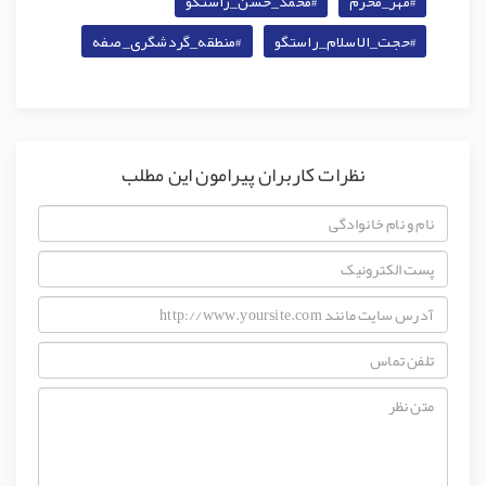
#مهر_محرم
#محمد_حسن_راستگو
#حجت_الاسلام_راستگو
#منطقه_گردشگری_صفه
نظرات کاربران پیرامون این مطلب