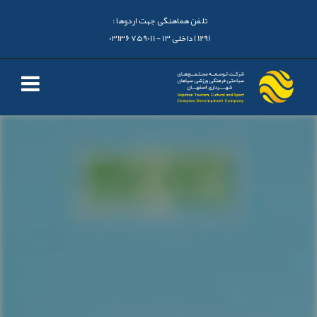
تلفن هماهنگی جهت اردوها :
(129) داخلی 13 - 03136759011