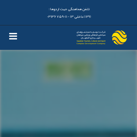
تلفن هماهنگی جهت اردوها :
(129) داخلی 13 - 03136759011