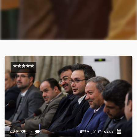
جمعه 30 آذر 1397
0
1586