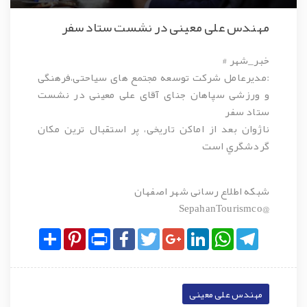
مهندس علی معینی در نشست ستاد سفر
خبر_شهر #
:مدیرعامل شرکت توسعه مجتمع های سیاحتی،فرهنگی
و ورزشی سپاهان جنای آقای
علی معینی
در نشست
ستاد سفر
ناژوان بعد از اماکن تاریخی، پر استقبال ترين مكان
گردشگري است
شبکه اطلاع رسانی شهر اصفهان
@SepahanTourismco
Share
Pinterest
Print
Facebook
Twitter
Google+
LinkedIn
WhatsApp
Telegram
مهندس علی معینی