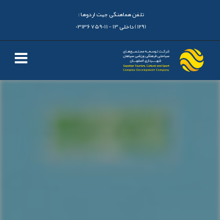
تلفن هماهنگی جهت اردوها :
(129) داخلی 13 - 03136759011