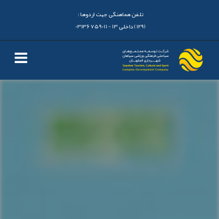
تلفن هماهنگی جهت اردوها :
(129) داخلی 13 - 03136759011