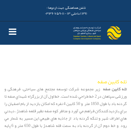
تلفن هماهنگی جهت اردوها :
(129) داخلی 13 - 03136759011
له کابین صفه
له كابين صفه
زیر مجموعه شرکت توسعه مجتمع های سیاحتی، فرهنگی و
ورزشی سپاهان در 2 خط طراحي شده است. خط اول آن از بزرگراه شهداي صفه تا
گردنه باد با طول 1850 متر و 50 كابين 4 نفره كه امكان بازديد از بام اصفهان را
راي بازديدكنندگان فراهم مي آورد و مناظر كوه صفه نظير قلعه شاهدژ، ديدني
اي اطراف شهر و تنگه گردنه باد از جاذبه هاي طبيعي اين مسير به شمار مي
رود و خط دوم آن از گردنه باد به سمت قله شاهدژ با طول 650 متر و 6 پايه