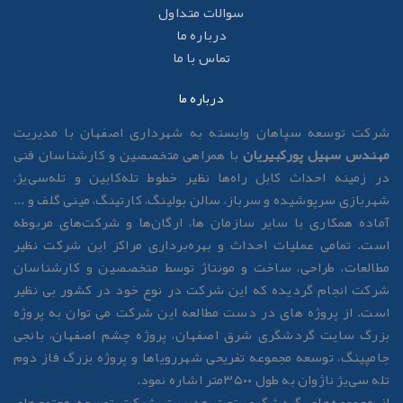
سوالات متداول
درباره ما
تماس با ما
درباره ما
رکت توسعه سپاهان وابسته به شهرداری اصفهان با مدیریت
هندس سهیل پورکبیریان
با همراهی متخصصین و کارشناسان فنی
ر زمینه احداث کابل راه‌ها نظیر خطوط تله‌کابین و تله‌سی‌یژ،
هربازی سرپوشیده و سرباز، سالن بولینگ، کارتینگ، مینی گلف و ...
ماده همکاری با سایر سازمان ها، ارگان‌ها و شرکت‌های مربوطه
ست. تمامی عملیات احداث و بهره‌برداری مراکز این شرکت نظیر
طالعات، طراحی، ساخت و مونتاژ توسط متخصصین و کارشناسان
رکت انجام گردیده که این شرکت در نوع خود در کشور بی نظیر
ست. از پروژه های در دست مطالعه این شرکت می توان به پروژه
زرگ سایت گردشگری شرق اصفهان، پروژه چشم اصفهان، بانجی
امپینگ، توسعه مجموعه تفریحی شهررویاها و پروژه بزرگ فاز دوم
له سی‌یژ ناژوان به طول ۳۵۰۰متر اشاره نمود.
ز مجموعه‌های گردشگری تحت مدیریت شرکت توسعه مجتمع‌های