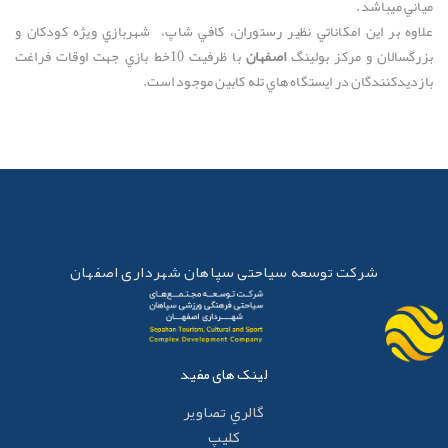
ياني مي­باشد.
لاوه بر اين امكاناتي نظير رستوران، كافي شاپ، شهربازي ويژه كودكان و
زرگسالان و مركز بولينگ
اصفهان
با ظرفيت 10خط بازي جهت اوقات فراغت
ازديدكنندگان در ايستگاه هاي تله كابين موجود است.
شرکت توسعه سیاحتی سپاهان شهرداری اصفهان
لینک های مفید
گالري تصاوير
کليپ