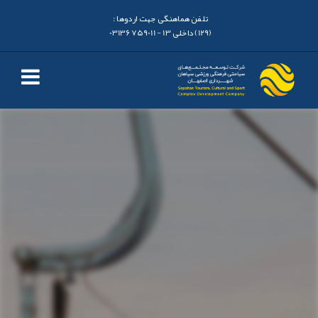
تلفن هماهنگی جهت اردوها :
(129) داخلی 13 - 03136759011