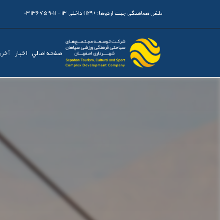
تلفن هماهنگی جهت اردوها :
(129) داخلی 13 - 03136759011
صفحه اصلي
اخبار
آخری