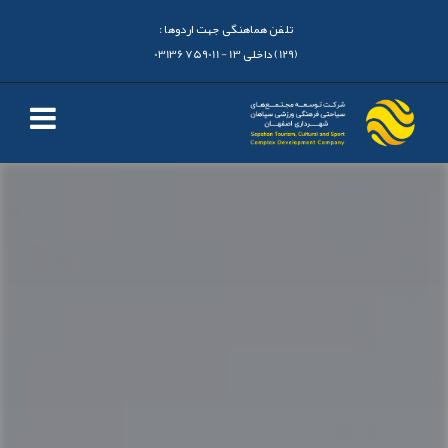
تلفن هماهنگی جهت اردوها :
(129) داخلی 13 - 03136759011