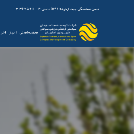
تلفن هماهنگی جهت اردوها :
(129) داخلی 13 - 03136759011
صفحه اصلي
اخبار
آخری