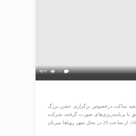
932
0
به گزارش روابط عمومی شرکت توسعه مجتمع‌های سیاحتی، فرهنگی و ورزشی سپاهان شهرداری اصفهان، سعید ساکت درخصوص برگزاری جشن بزرگ 
باهم بهتریم با اشاره به جزئیات برنامه «جشن بزرگ باهم بهتریم» به مناسبت عید سعید فطر اظهارداشت: مطابق با برنامه‌ریزی‌های صورت گرفته، شرکت 
توسعه سیاحتی سپاهان در جشن بزرگ باهم بهتریم، همزمان با ایام عید سعید فطر، روز جمعه، یکم اردیبهشت‌ 1402، از ساعت 20 در محل شهر رویاها میزبان 