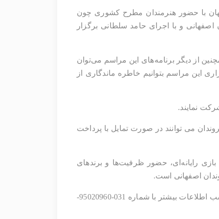
وی افزود: این مراسم با رویکرد ارتقای نشاط شهری و افزایش ظرفیت‌های تفریحی، رویدادی درکلانشهر اصفهان با حضور هنرمندان مطرح کشوری چون 
حسین حقیقی، خواننده مطرح انقلابی، جواد مدنی هنرمند طنزپرداز اصفهان، برنامه‌های کودک توسط هنرمندان اصفهانی و با اجرای حامد سلطانی برگزار 
مدیرعامل شرکت توسعه مجتمع‌های سیاحتی، فرهنگی و ورزشی سپاهان شهرداری اصفهان، خاطرنشان کرد: همچنین از دیگر برنامه‌های این مراسم می‌توان 
به ویژه برنامه کودکان، مسابقه و قرعه‌کشی به همراه جوایز نقدی و غیر نقدی اشاره کرد. امیدواریم که با برگزاری این مراسم بتوانیم خاطره ماندگاری از 
ساکت گفت: ورود شهر رویاها و حضور در این جلسه در روز جمعه مورخ یک اردیبهشت 1402 رایگان است و شهروندان می توانند در صورت تمایل با پرداخت 
گفتنی است شهر رویاها بزرگترین شهربازی کشور با بیش از 20 بازی روباز و سینماهای چندبعدی، همچنین 60 بازی رایانه‌ای، حضور ظرفیت‌ها و برندهای 
دان اصفهانی است. 
علاقه‌مندان می‌توانند برای حضور در شهر رویاها به آدرس اتوبان کمربندی شرق اصفهان مراجعه کرده و برای کسب اطلاعات بیشتر با شماره 031-95020960-